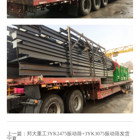
上一篇：
邦大重工3YK2475振动筛+3YK3075振动筛发货
宁夏